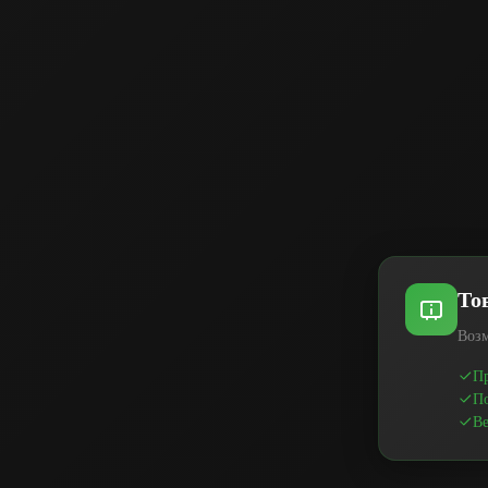
То
Возм
Пр
По
Ве