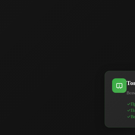
То
Возм
Пр
По
Ве