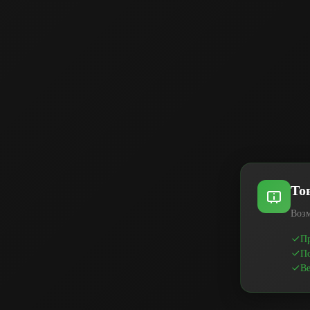
То
Возм
Пр
По
Ве