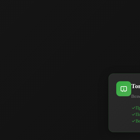
То
Возм
Пр
По
Ве