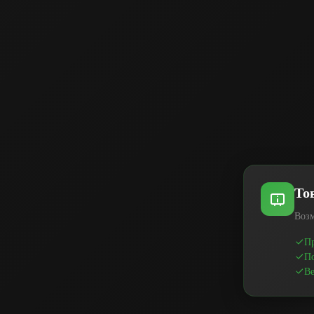
То
Возм
Пр
По
Ве