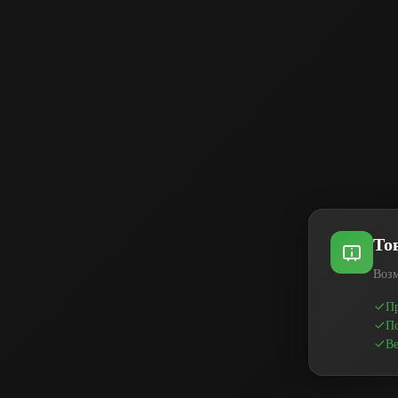
То
Возм
Пр
По
Ве