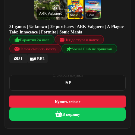
ARK Valguero
Sonic Mania
Horizon Chase Turbo
31 games | Unknown | 29 purchases | ARK Valguero | A Plague
Tale: Innocence | Fortnite | Sonic Mania
Гарантия 24 часа
Нет доступа к почте
Нельзя сменить почту
Social Club не привязан
31
0 BRL
Стоимость покупки
19 ₽
Купить сейчас
В корзину