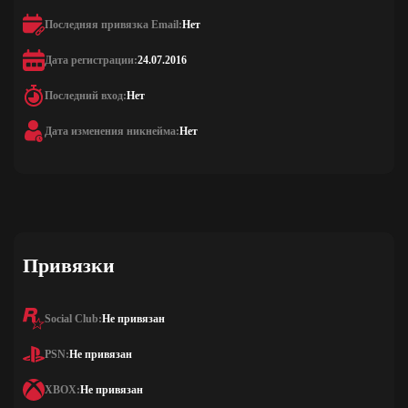
Последняя привязка Email:
Нет
Дата регистрации:
24.07.2016
Последний вход:
Нет
Дата изменения никнейма:
Нет
Привязки
Social Club:
Не привязан
PSN:
Не привязан
XBOX:
Не привязан