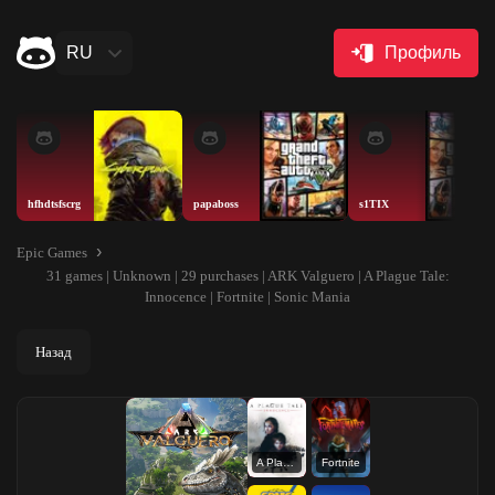
RU
Профиль
hfhdtsfscrg
papaboss
s1TIX
Epic Games
31 games | Unknown | 29 purchases | ARK Valguero | A Plague Tale:
Innocence | Fortnite | Sonic Mania
Назад
A Plague Tale: Innocence
Fortnite