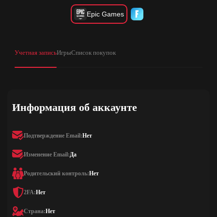
Epic Games
Учетная запись
Игры
Список покупок
Информация об аккаунте
Подтверждение Email:
Нет
Изменение Email:
Да
Родительский контроль:
Нет
2FA:
Нет
Страна:
Нет