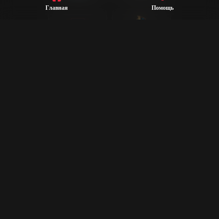
Главная
Помощь
League of
Valorant
Legends
Steam
CS2
Dota 2
Rust
PUBG
Rocket League
Epic Games