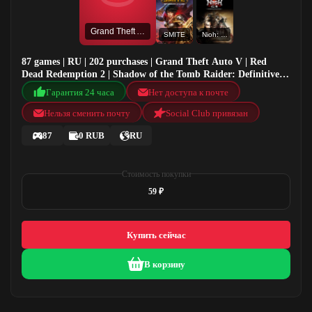
Grand Theft Auto V
SMITE
Nioh: The Complete Edition
87 games | RU | 202 purchases | Grand Theft Auto V | Red
Dead Redemption 2 | Shadow of the Tomb Raider: Definitive
Edition | SMITE
Гарантия 24 часа
Нет доступа к почте
Нельзя сменить почту
Social Club привязан
87
0 RUB
RU
Стоимость покупки
59 ₽
Купить сейчас
В корзину