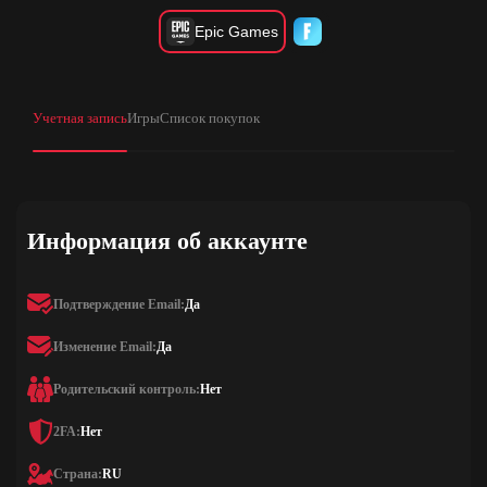
Epic Games
Учетная запись
Игры
Список покупок
Информация об аккаунте
Подтверждение Email:
Да
Изменение Email:
Да
Родительский контроль:
Нет
2FA:
Нет
Страна:
RU