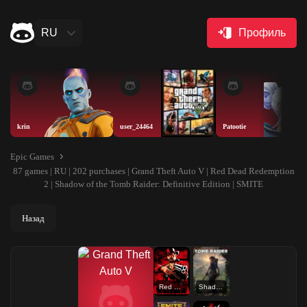
RU
Профиль
krin
user_24464
Patootie
Epic Games
87 games | RU | 202 purchases | Grand Theft Auto V | Red Dead Redemption
2 | Shadow of the Tomb Raider: Definitive Edition | SMITE
Назад
Red Dead Redemption 2
Shadow of the Tomb Raider: Definitive Edition