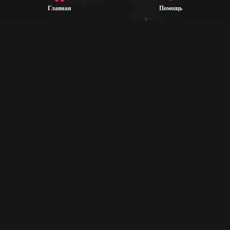
Главная
Помощь
League of
Valorant
Legends
Steam
CS2
Dota 2
Rust
PUBG
Rocket League
Epic Games