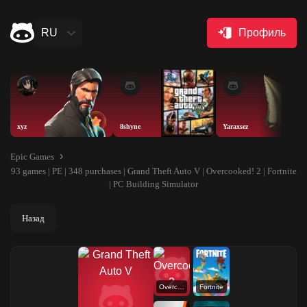
RU
Профиль
xyz
8shyne
Yaraxsez
Epic Games
93 games | PE | 348 purchases | Grand Theft Auto V | Overcooked! 2 | Fortnite
| PC Building Simulator
Назад
Overcooked! 2
Fortnite