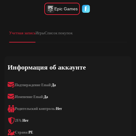
Epic Games
Учетная запись
Игры
Список покупок
Информация об аккаунте
Подтверждение Email:
Да
Изменение Email:
Да
Родительский контроль:
Нет
2FA:
Нет
Страна:
PE