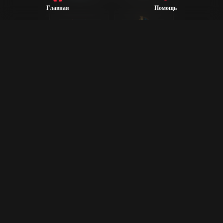
Главная
Помощь
League of
Valorant
Legends
Steam
CS2
Dota 2
Rust
PUBG
Rocket League
Epic Games