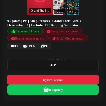
Grand Theft Auto V
PC Building Simulator
The Escapists
93 games | PE | 348 purchases | Grand Theft Auto V |
Overcooked! 2 | Fortnite | PC Building Simulator
Гарантия 24 часа
Нет доступа к почте
Нельзя сменить почту
Social Club привязан
93
0 PEN
PE
Стоимость покупки
39 ₽
Купить сейчас
В корзину