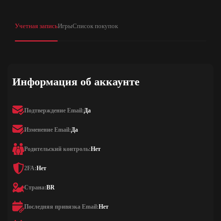
Учетная запись
Игры
Список покупок
Информация об аккаунте
Подтверждение Email:
Да
Изменение Email:
Да
Родительский контроль:
Нет
2FA:
Нет
Страна:
BR
Последняя привязка Email:
Нет