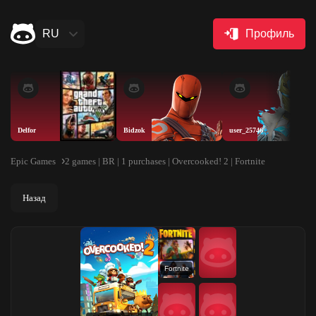
RU
Профиль
Delfor
Bidzok
user_25746
Epic Games
2 games | BR | 1 purchases | Overcooked! 2 | Fortnite
Назад
Fortnite