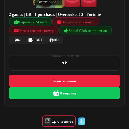
Overcooked! 2
2 games | BR | 1 purchases | Overcooked! 2 | Fortnite
Гарантия 24 часа
Нет доступа к почте
Нельзя сменить почту
Social Club не привязан
2
0 BRL
BR
Стоимость покупки
9 ₽
Купить сейчас
В корзину
Epic Games