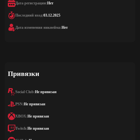
Дата регистрации:
Нет
Последний вход:
03.12.2025
Дата изменения никнейма:
Нет
Привязки
Social Club:
Не привязан
PSN:
Не привязан
XBOX:
Не привязан
Twitch:
Не привязан