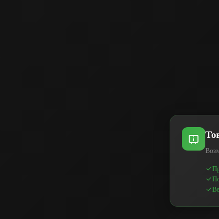
То
Возм
Пр
По
Ве