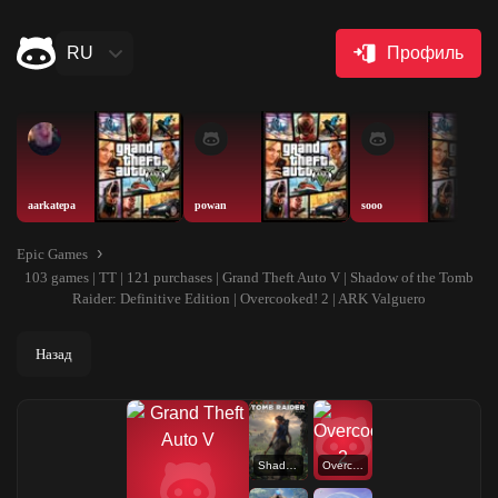
RU
Профиль
aarkatepa
powan
sooo
Epic Games
103 games | TT | 121 purchases | Grand Theft Auto V | Shadow of the Tomb
Raider: Definitive Edition | Overcooked! 2 | ARK Valguero
Назад
Shadow of the Tomb Raider: Definitive Edition
Overcooked! 2