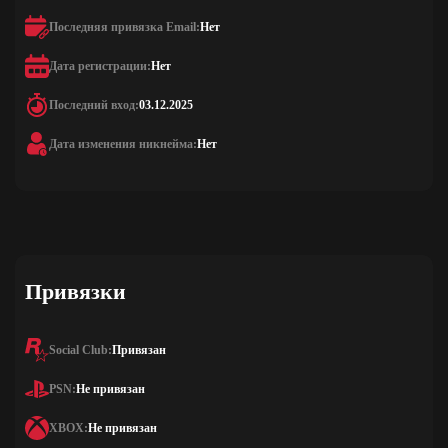
Последняя привязка Email:
Нет
Дата регистрации:
Нет
Последний вход:
03.12.2025
Дата изменения никнейма:
Нет
Привязки
Social Club:
Привязан
PSN:
Не привязан
XBOX:
Не привязан