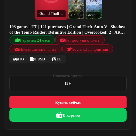
Grand Theft Auto V
ARK Valguero
Aven Colony
103 games | TT | 121 purchases | Grand Theft Auto V | Shadow
of the Tomb Raider: Definitive Edition | Overcooked! 2 | ARK
Valguero
Гарантия 24 часа
Нет доступа к почте
Нельзя сменить почту
Social Club привязан
103
0 USD
TT
Стоимость покупки
19 ₽
Купить сейчас
В корзину