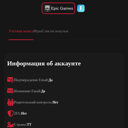
Epic Games
Учетная запись
Игры
Список покупок
Информация об аккаунте
Подтверждение Email:
Да
Изменение Email:
Да
Родительский контроль:
Нет
2FA:
Нет
Страна:
TT