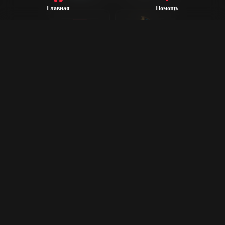
Главная
Помощь
League of
Valorant
Legends
Steam
CS2
Dota 2
Rust
PUBG
Rocket League
Epic Games