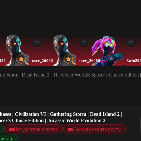
387
user_26086
user_26086
Swin20
ring Storm | Dead Island 2 | The Outer Worlds: Spacer's Choice Edition 
hases | Civilization VI : Gathering Storm | Dead Island 2 |
er's Choice Edition | Jurassic World Evolution 2
Нет доступа к почте
Нельзя сменить почту
ивязан