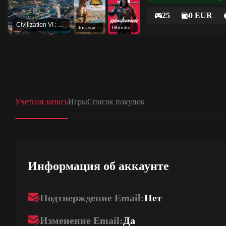
25
0 EUR
Civilization VI : Gathering Storm
Jurassic World Evolution 2
Ghostrunner
Учетная запись
Игры
Список покупок
Информация об аккаунте
Подтверждение Email:
Нет
Изменение Email:
Да