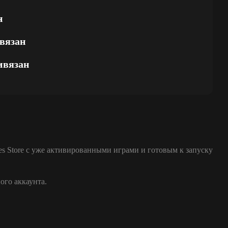
н
вязан
ивязан
es Store с уже активированными играми и готовым к запуску
ого аккаунта.