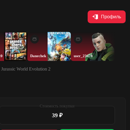
Профиль
20
Danechek
user_23478
geowtf
| Jurassic World Evolution 2
Стоимость покупки
39 ₽