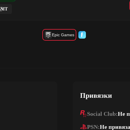
IT
Epic Games
Привязки
Social Club:
Не 
PSN:
Не привяз