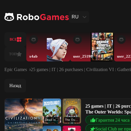
RU
ВСЕ
ТОП
x4ab
user_25190
user_22
Epic Games
25 games | IT | 26 purchases | Civilization VI : Gathe
Назад
25 games | IT | 26 purc
The Outer Worlds: Spac
Гарантия 24 часа
Dead Island 2
The Outer Worlds: Spacer's Choice Edition
Social Club не пр