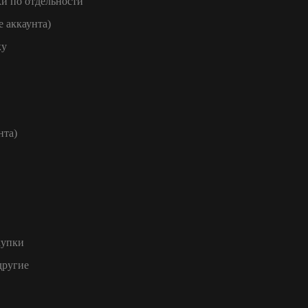
и по отдельности
е аккаунта)
ку
нта)
купки
другие