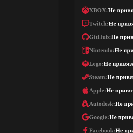
XBOX:
Не прив
Twitch:
Не прив
GitHub:
Не при
Nintendo:
Не пр
Lego:
Не привяз
Steam:
Не привя
Apple:
Не привя
Autodesk:
Не пр
Google:
Не прив
Facebook:
Не пр