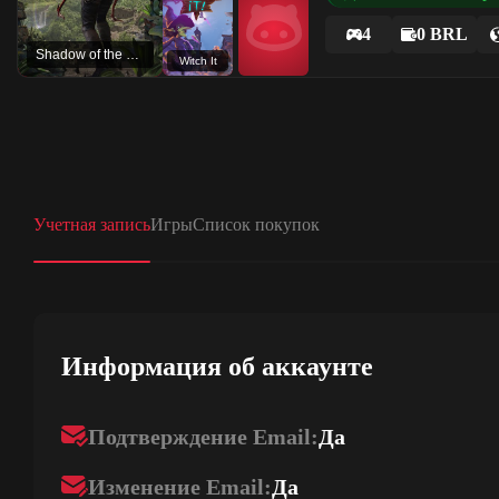
4
0 BRL
Shadow of the Tomb Raider: Definitive Edition
Witch It
Учетная запись
Игры
Список покупок
Информация об аккаунте
Подтверждение Email:
Да
Изменение Email:
Да