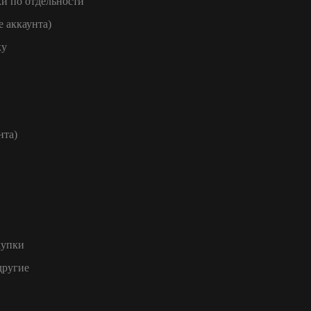
и по отдельности
е аккаунта)
ку
нта)
купки
другие