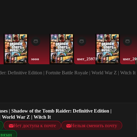
sooo
user_25971
user_2
: Definitive Edition | Fortnite Battle Royale | World War Z | Witch It
ases | Shadow of the Tomb Raider: Definitive Edition |
 | World War Z | Witch It
Нет доступа к почте
Нельзя сменить почту
ивязан