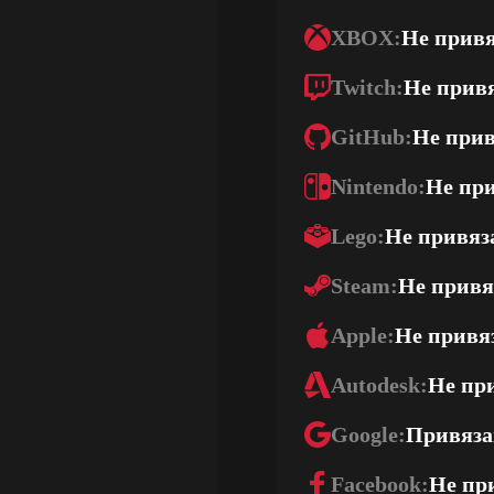
XBOX:
Не прив
Twitch:
Не прив
GitHub:
Не при
Nintendo:
Не пр
Lego:
Не привяз
Steam:
Не привя
Apple:
Не привя
Autodesk:
Не пр
Google:
Привяза
Facebook:
Не пр