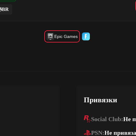
BR
Epic Games
Привязки
Social Club:
Не 
PSN:
Не привяз