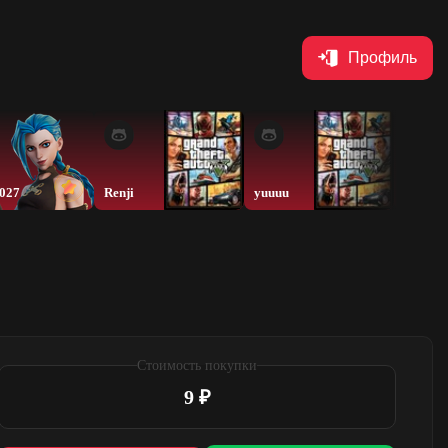
Профиль
0027
Renji
yuuuu
nd2qq
Стоимость покупки
9 ₽