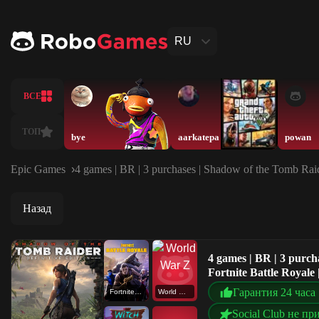
RU
ВСЕ
ТОП
bye
aarkatepa
powan
Epic Games
4 games | BR | 3 purchases | Shadow of the Tomb Raider
Назад
4 games | BR | 3 purch
Fortnite Battle Royale
Гарантия 24 часа
Fortnite Battle Royale
World War Z
Social Club не пр