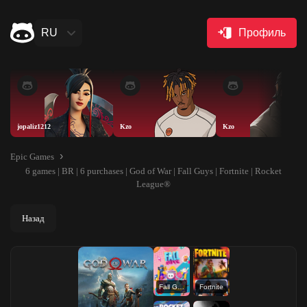
RU
Профиль
jopaliz1212
Kzo
Kzo
Epic Games
6 games | BR | 6 purchases | God of War | Fall Guys | Fortnite | Rocket
League®
Назад
Fall Guys
Fortnite