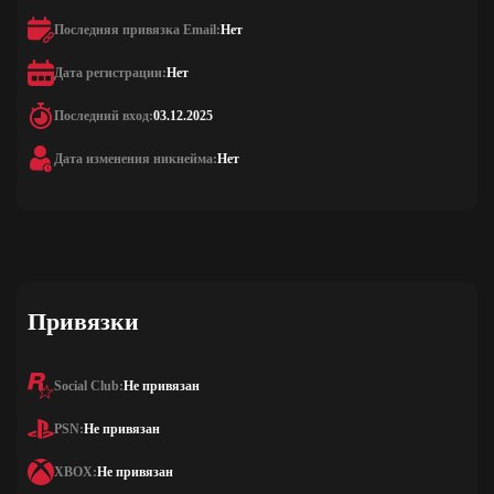
Последняя привязка Email:
Нет
Дата регистрации:
Нет
Последний вход:
03.12.2025
Дата изменения никнейма:
Нет
Привязки
Social Club:
Не привязан
PSN:
Не привязан
XBOX:
Не привязан