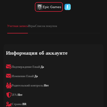
Epic Games
Учетная запись
Игры
Список покупок
Информация об аккаунте
Подтверждение Email:
Да
Изменение Email:
Да
Родительский контроль:
Нет
2FA:
Нет
Страна:
BR