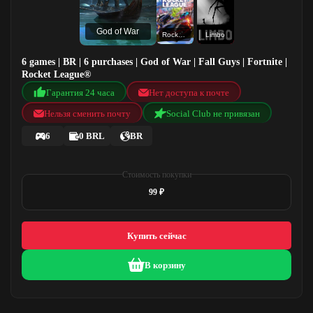
God of War
Rocket League®
Limbo
6 games | BR | 6 purchases | God of War | Fall Guys | Fortnite |
Rocket League®
Гарантия 24 часа
Нет доступа к почте
Нельзя сменить почту
Social Club не привязан
6
0 BRL
BR
Стоимость покупки
99 ₽
Купить сейчас
В корзину