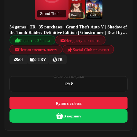
Grand Theft Auto V
Dead by Daylight
Spellbreak
34 games | TR | 35 purchases | Grand Theft Auto V | Shadow of
the Tomb Raider: Definitive Edition | Ghostrunner | Dead by
Daylight
Гарантия 24 часа
Нет доступа к почте
Нельзя сменить почту
Social Club привязан
34
0 TRY
TR
Стоимость покупки
129 ₽
Купить сейчас
В корзину