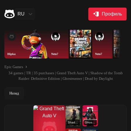
RU
Профиль
Hipka
Neto7
Neto7
Epic Games
34 games | TR | 35 purchases | Grand Theft Auto V | Shadow of the Tomb
Raider: Definitive Edition | Ghostrunner | Dead by Daylight
Назад
Shadow of the Tomb Raider: Definitive Edition
Ghostrunner