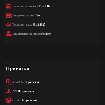
Последняя привязка Email:
Нет
Дата регистрации:
Нет
Последний вход:
03.12.2025
Дата изменения никнейма:
Нет
Привязки
Social Club:
Привязан
PSN:
Не привязан
XBOX:
Не привязан