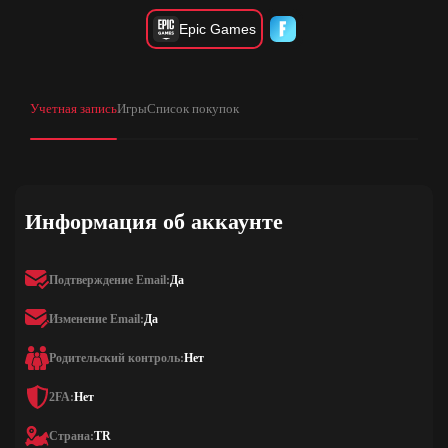
Epic Games
Учетная запись
Игры
Список покупок
Информация об аккаунте
Подтверждение Email:
Да
Изменение Email:
Да
Родительский контроль:
Нет
2FA:
Нет
Страна:
TR