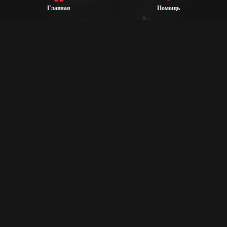
Главная
Помощь
League of
Valorant
Legends
Steam
CS2
Dota 2
Rust
PUBG
Rocket League
Epic Games