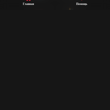
Главная
Помощь
League of
Valorant
Legends
Steam
CS2
Dota 2
Rust
PUBG
Rocket League
Epic Games