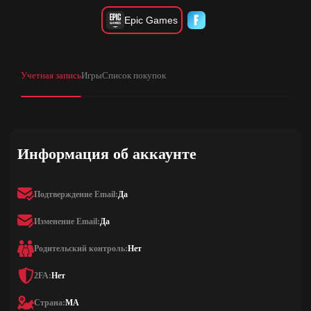
Epic Games
Учетная запись
Игры
Список покупок
Информация об аккаунте
Подтверждение Email:
Да
Изменение Email:
Да
Родительский контроль:
Нет
2FA:
Нет
Страна:
MA