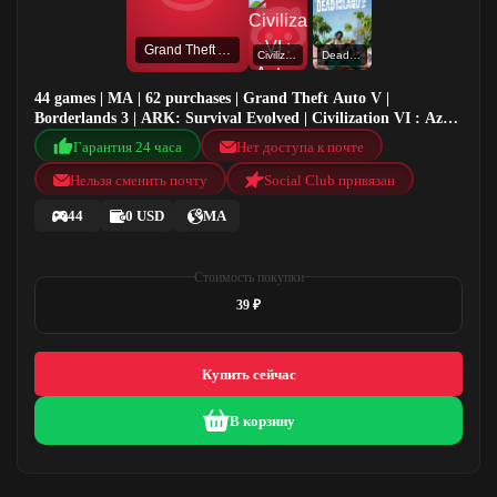
Grand Theft Auto V
Civilization VI : Aztec DLC
Dead Island 2
44 games | MA | 62 purchases | Grand Theft Auto V |
Borderlands 3 | ARK: Survival Evolved | Civilization VI : Aztec
DLC
Гарантия 24 часа
Нет доступа к почте
Нельзя сменить почту
Social Club привязан
44
0 USD
MA
Стоимость покупки
39 ₽
Купить сейчас
В корзину