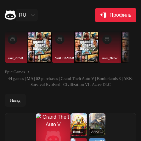
RU
Профиль
user_20728
WALDAMAR
user_26052
Epic Games
44 games | MA | 62 purchases | Grand Theft Auto V | Borderlands 3 | ARK:
Survival Evolved | Civilization VI : Aztec DLC
Назад
Borderlands 3
ARK: Survival Evolved