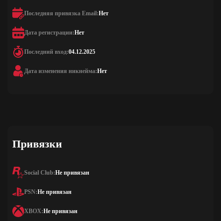
Последняя привязка Email:
Нет
Дата регистрации:
Нет
Последний вход:
04.12.2025
Дата изменения никнейма:
Нет
Привязки
Social Club:
Не привязан
PSN:
Не привязан
XBOX:
Не привязан