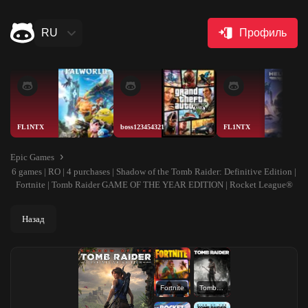
RU
Профиль
FL1NTX
boss123454321
FL1NTX
Epic Games
6 games | RO | 4 purchases | Shadow of the Tomb Raider: Definitive Edition |
Fortnite | Tomb Raider GAME OF THE YEAR EDITION | Rocket League®
Назад
Fortnite
Tomb Raider GAME OF THE YEAR EDITION