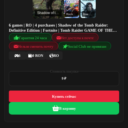
Shadow of the Tomb Raider: Definitive Edition
Rocket League®
Rise of the Tomb Raider: 20 Year Celebration
6 games | RO | 4 purchases | Shadow of the Tomb Raider:
Definitive Edition | Fortnite | Tomb Raider GAME OF THE
YEAR EDITION | Rocket League®
Гарантия 24 часа
Нет доступа к почте
Нельзя сменить почту
Social Club не привязан
6
0 RON
RO
Стоимость покупки
9 ₽
Купить сейчас
В корзину