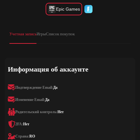
Epic Games
Учетная запись
Игры
Список покупок
Информация об аккаунте
Подтверждение Email:
Да
Изменение Email:
Да
Родительский контроль:
Нет
2FA:
Нет
Страна:
RO