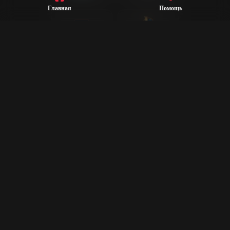
Главная
Помощь
League of
Valorant
Legends
Steam
CS2
Dota 2
Rust
PUBG
Rocket League
Epic Games