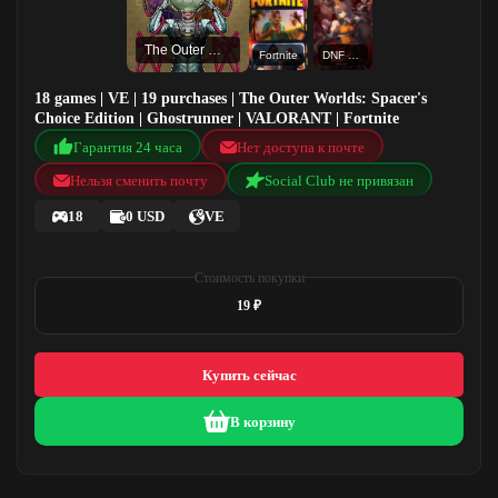
The Outer Worlds: Spacer's Choice Edition
Fortnite
DNF Duel
18 games | VE | 19 purchases | The Outer Worlds: Spacer's
Choice Edition | Ghostrunner | VALORANT | Fortnite
Гарантия 24 часа
Нет доступа к почте
Нельзя сменить почту
Social Club не привязан
18
0 USD
VE
Стоимость покупки
19 ₽
Купить сейчас
В корзину