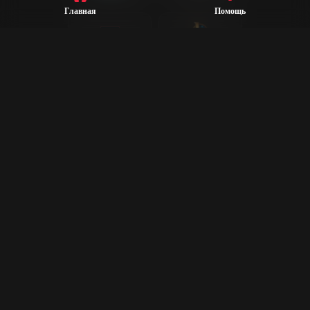
Главная
Помощь
League of
Valorant
Legends
Steam
CS2
Dota 2
Rust
PUBG
Rocket League
Epic Games