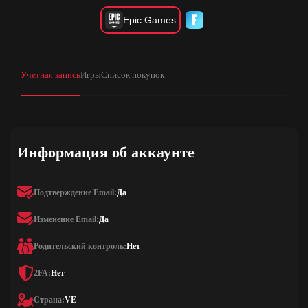
Epic Games
Учетная запись
Игры
Список покупок
Информация об аккаунте
Подтверждение Email:
Да
Изменение Email:
Да
Родительский контроль:
Нет
2FA:
Нет
Страна:
VE