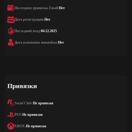
Последняя привязка Email:
Нет
Дата регистрации:
Нет
Последний вход:
04.12.2025
Дата изменения никнейма:
Нет
Привязки
Social Club:
Не привязан
PSN:
Не привязан
XBOX:
Не привязан