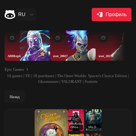
RU
Профиль
ADDbxp6
user_20027
user_20214
Epic Games
18 games | VE | 19 purchases | The Outer Worlds: Spacer's Choice Edition |
Ghostrunner | VALORANT | Fortnite
Назад
Ghostrunner
VALORANT