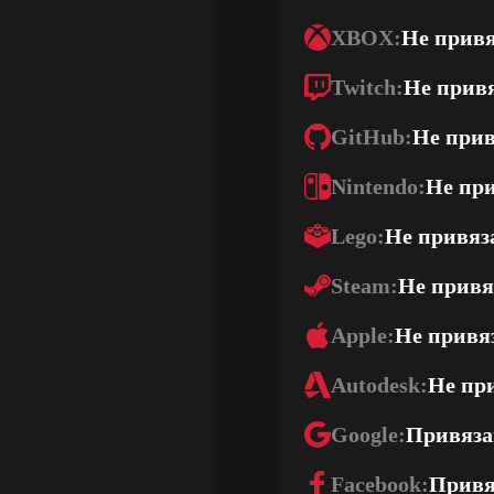
XBOX:
Не прив
Twitch:
Не прив
GitHub:
Не при
Nintendo:
Не пр
Lego:
Не привяз
Steam:
Не привя
Apple:
Не привя
Autodesk:
Не пр
Google:
Привяза
Facebook:
Привя