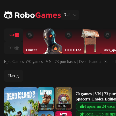
RU
ВСЕ
ТОП
Chuxan
1111111122
Epic Games
70 games | VN | 73 purchases | Dead Island 2 | Saints
Назад
70 games | VN | 73 pur
Spacer's Choice Editio
Гарантия 24 часа
Saints Row
The Outer Worlds: Spacer's Choice Edition
Social Club не пр