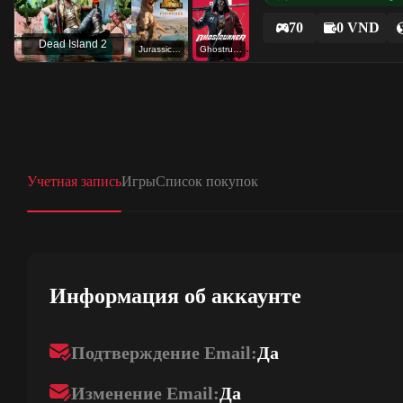
70
0 VND
Dead Island 2
Jurassic World Evolution 2
Ghostrunner
Учетная запись
Игры
Список покупок
Информация об аккаунте
Подтверждение Email:
Да
Изменение Email:
Да