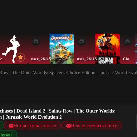
User_qwerty
user_26115
user_26115
Chs
 Row | The Outer Worlds: Spacer's Choice Edition | Jurassic World Evol
chases | Dead Island 2 | Saints Row | The Outer Worlds:
n | Jurassic World Evolution 2
Нет доступа к почте
Нельзя сменить почту
ивязан