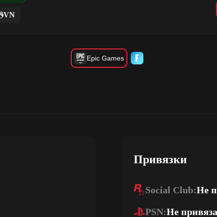
VN
Epic Games
Привязки
Social Club:
Не 
PSN:
Не привяз