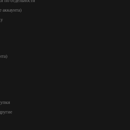
и по отдельности
е аккаунта)
ку
нта)
купки
другие