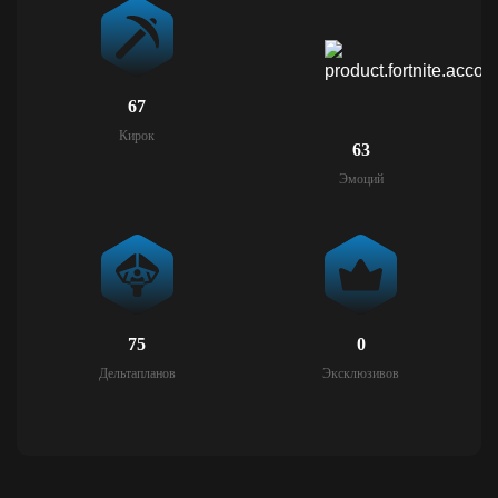
67
Кирок
63
Эмоций
75
0
Дельтапланов
Эксклюзивов