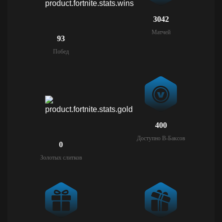
3042
Матчей
93
Побед
400
Доступно В-Баксов
0
Золотых слитков