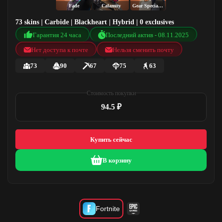
Fade
Calamity
Gear Specialist Maya
73 skins | Carbide | Blackheart | Hybrid | 0 exclusives
Гарантия 24 часа
Последний актив - 08.11.2025
Нет доступа к почте
Нельзя сменить почту
73
90
67
75
63
Стоимость покупки
94.5 ₽
Купить сейчас
В корзину
Fortnite