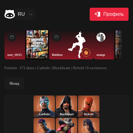
RU
Профиль
user_19215
Boldizsr
orange
Fortnite
73 skins | Carbide | Blackheart | Hybrid | 0 exclusives
Назад
Carbide
Blackheart
Hybrid