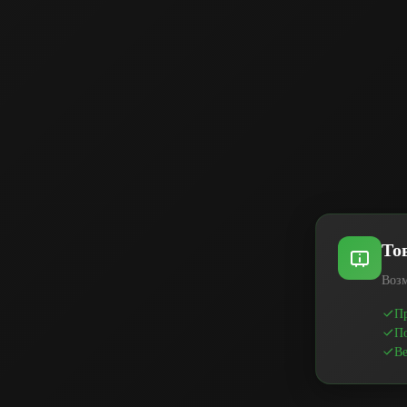
То
Возм
Пр
По
Ве