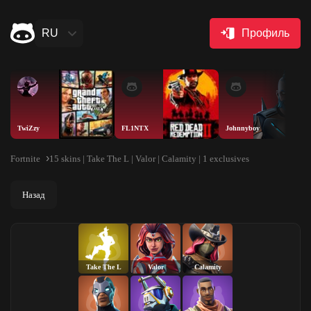
RU
Профиль
TwiZzy
FL1NTX
Johnnyboy
Fortnite
15 skins | Take The L | Valor | Calamity | 1 exclusives
Назад
Take The L
Valor
Calamity