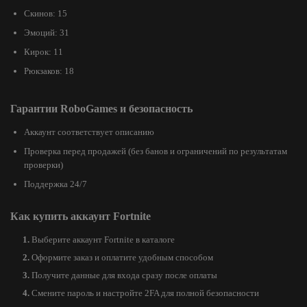
Скинов: 15
Эмоций: 31
Кирок: 11
Рюкзаков: 18
Гарантии RoboGames и безопасность
Аккаунт соответствует описанию
Проверка перед продажей (без банов и ограничений по результатам
проверки)
Поддержка 24/7
Как купить аккаунт Fortnite
Выберите аккаунт Fortnite в каталоге
Оформите заказ и оплатите удобным способом
Получите данные для входа сразу после оплаты
Смените пароль и настройте 2FA для полной безопасности