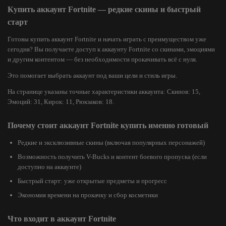
Купить аккаунт Fortnite — редкие скины и быстрый
старт
Готовы купить аккаунт Fortnite и начать играть с преимуществом уже
сегодня? Вы получаете доступ к аккаунту Fortnite со скинами, эмоциями
и другим контентом — без необходимости прокачивать всё с нуля.
Это помогает выбрать аккаунт под ваши цели и стиль игры.
На странице указаны точные характеристики аккаунта: Скинов: 15,
Эмоций: 31, Кирок: 11, Рюкзаков: 18.
Почему стоит аккаунт Fortnite купить именно готовый
Редкие и эксклюзивные скины (включая популярных персонажей)
Возможность получить V-Bucks и контент боевого пропуска (если
доступно на аккаунте)
Быстрый старт: уже открытые предметы и прогресс
Экономия времени на прокачку и сбор косметики
Что входит в аккаунт Fortnite