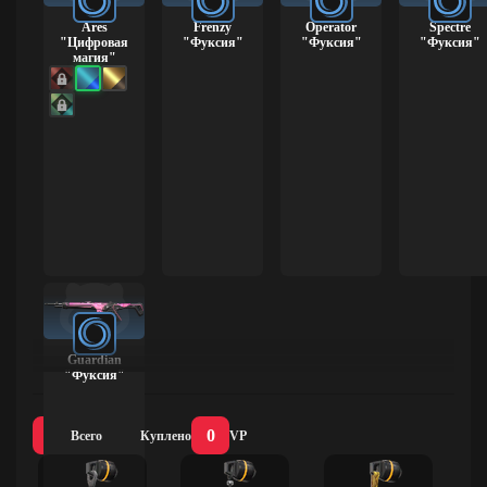
Ares
Frenzy
Operator
Spectre
"Цифровая
"Фуксия"
"Фуксия"
"Фуксия"
магия"
Guardian
"Фуксия"
23
0
0
Всего
Куплено
VP