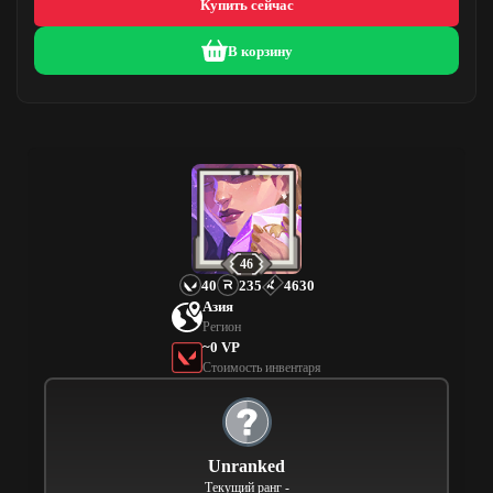
Купить сейчас
В корзину
46
40
235
4630
Азия
Регион
~0 VP
Стоимость инвентаря
Unranked
Текущий ранг -