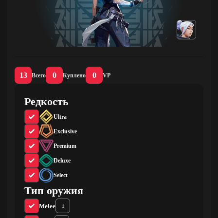
13
0
0
Всего
Куплено
VP
Редкость
Ultra
Exclusive
Premium
Deluxe
Select
Тип оружия
Melee
1