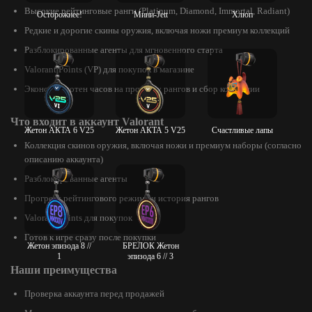
Высокие рейтинговые ранги (Platinum, Diamond, Immortal, Radiant)
Осторожнее!
Мини-Jett
Хлюп
Редкие и дорогие скины оружия, включая ножи премиум коллекций
Разблокированные агенты для мгновенного старта
Valorant Points (VP) для покупок в магазине
Экономия сотен часов на прокачку рангов и сбор коллекции
Что входит в аккаунт Valorant
Жетон АКТА 6 V25
Жетон АКТА 5 V25
Счастливые лапы
Коллекция скинов оружия, включая ножи и премиум наборы (согласно
описанию аккаунта)
Разблокированные агенты
Прогресс рейтингового режима и история рангов
Valorant Points для покупок
Готов к игре сразу после покупки
Жетон эпизода 8 //
БРЕЛОК Жетон
1
эпизода 6 // 3
Наши преимущества
Проверка аккаунта перед продажей