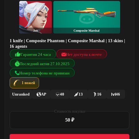
Jett
Composite Marshal
1 knife | Composite Phantom | Composite Marshal | 13 skins |
16 agents
Гарантия 24 часа
Нет доступа к почте
Последний актив 27.10.2025
Номер телефона не привязан
1 ножей
Unranked
AP
40
13
16
46
Стоимость покупки
50 ₽