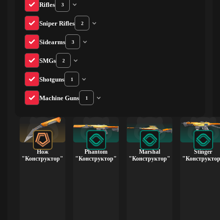
Rifles
3
Sniper Rifles
2
Sidearms
3
SMGs
2
Shotguns
1
Machine Guns
1
Нож
Phantom
Marshal
Stinger
"Конструктор"
"Конструктор"
"Конструктор"
"Конструкто