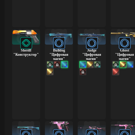
Sheriff
Bulldog
Judge
Ghost
"Конструктор"
"Цифровая
"Цифровая
"Цифровая
магия"
магия"
магия"