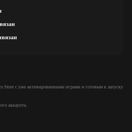
н
вязан
ивязан
es Store с уже активированными играми и готовым к запуску
ого аккаунта.