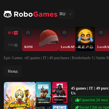
RU
ВСЕ
ТОП
KONI
LoveKAPAMELbKA
Epic Games
45 games | IT | 49 purchases | Borderlands 3 | Saint
Назад
45 games | IT | 49 pur
Us
Гарантия 24 часа
Saints Row
Ghostrunner
Social Club не пр