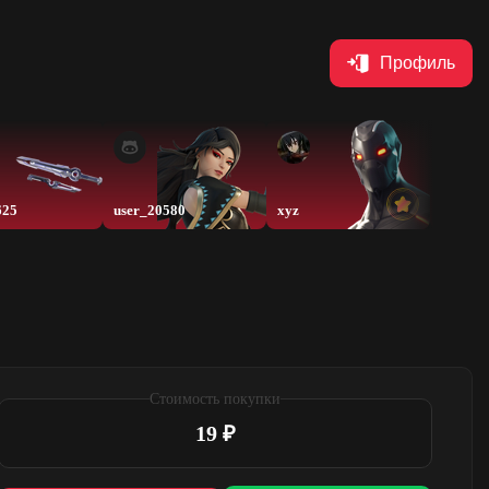
Профиль
625
user_20580
xyz
Holi
Стоимость покупки
19 ₽