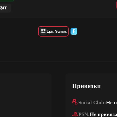
IT
Epic Games
Привязки
Social Club:
Не 
PSN:
Не привяз