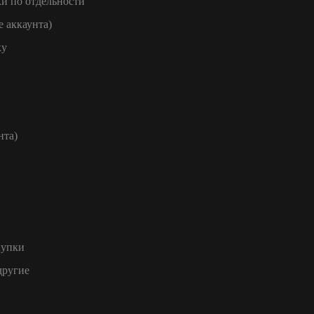
и по отдельности
е аккаунта)
ку
нта)
купки
другие