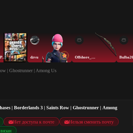
LoveKAPAMELbKA
dzvu
Offshore_Muskete
Bulba2
s Row | Ghostrunner | Among Us
chases | Borderlands 3 | Saints Row | Ghostrunner | Among
Нет доступа к почте
Нельзя сменить почту
ивязан