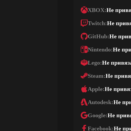
XBOX:
Не прив
Twitch:
Не прив
GitHub:
Не при
Nintendo:
Не пр
Lego:
Не привяз
Steam:
Не привя
Apple:
Не привя
Autodesk:
Не пр
Google:
Не прив
Facebook:
Не пр