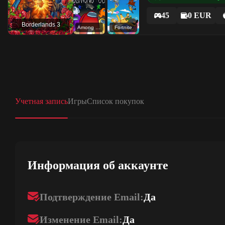
45
0 EUR
Borderlands 3
Among Us
Fortnite
Учетная запись
Игры
Список покупок
Информация об аккаунте
Подтверждение Email:
Да
Изменение Email:
Да